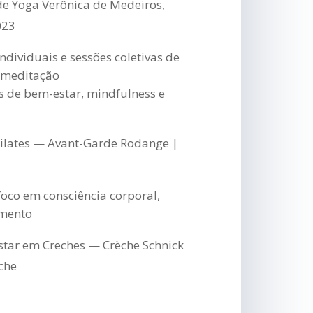
e Yoga Verônica de Medeiros,
023
ividuais e sessões coletivas de
 meditação
 de bem-estar, mindfulness e
Pilates — Avant-Garde Rodange |
foco em consciência corporal,
amento
star em Creches — Crèche Schnick
che