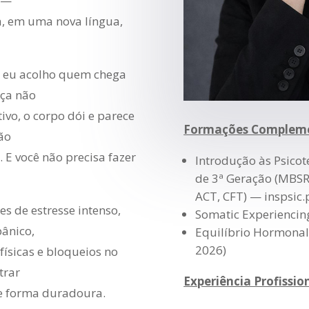
r —
, em uma nova língua,
ue eu acolho quem chega
ça não
ivo, o corpo dói e parece
Formações Complem
ão
E você não precisa fazer
Introdução às Psico
de 3ª Geração (MBS
ACT, CFT) — inspsic.
 de estresse intenso,
Somatic Experiencin
pânico,
Equilíbrio Hormonal
2026)
ísicas e bloqueios no
trar
Experiência Profissio
de forma duradoura.