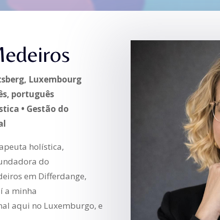
Medeiros
rtsberg, Luxembourg
ês, português
stica • Gestão do
al
peuta holística,
 fundadora do
eiros em Differdange,
uí a minha
onal aqui no Luxemburgo, e