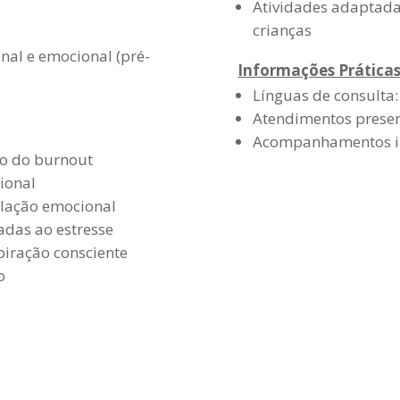
Atividades adaptada
crianças
al e emocional (pré-
Informações Prática
Línguas de consulta:
Atendimentos presenc
Acompanhamentos in
ão do burnout
ional
lação emocional
adas ao estresse
piração consciente
o