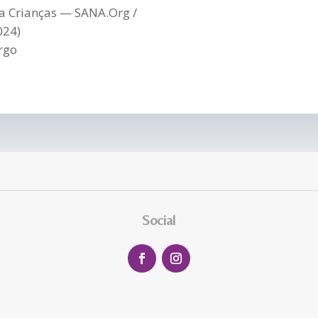
a Crianças — SANA.Org /
024)
rgo
Social