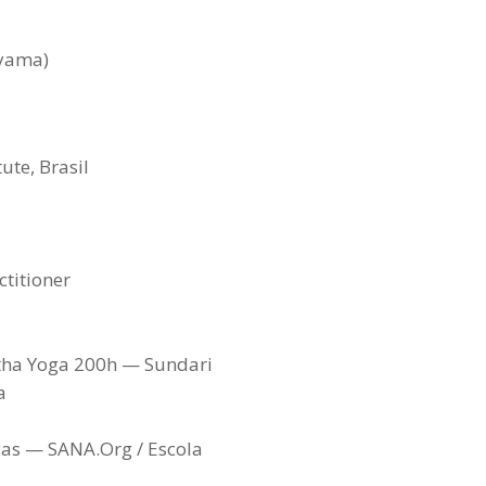
ayama)
ute, Brasil
titioner
tha Yoga 200h — Sundari
a
ças — SANA.Org / Escola