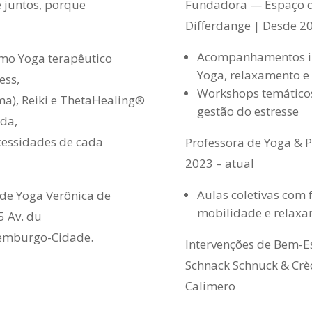
Fundadora — Espaço d
 juntos, porque
Differdange | Desde 2
Acompanhamentos ind
omo Yoga terapêutico
Yoga, relaxamento e
ess,
Workshops temáticos
ma), Reiki e ThetaHealing®
gestão do estresse
da,
cessidades de cada
Professora de Yoga & 
2023 – atual
Aulas coletivas com 
de Yoga Verônica de
mobilidade e relax
5 Av. du
xemburgo-Cidade.
Intervenções de Bem-E
Schnack Schnuck & Crè
Calimero