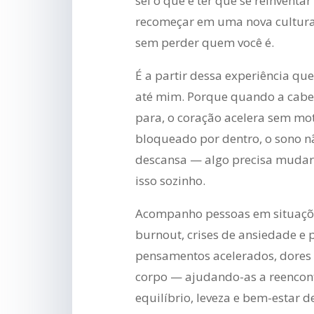
sei o que é ter que se reinventa
recomeçar em uma nova cultura
sem perder quem você é.
É a partir dessa experiência q
até mim. Porque quando a cabe
para, o coração acelera sem mot
bloqueado por dentro, o sono n
descansa — algo precisa mudar. 
isso sozinho.
Acompanho pessoas em situações
burnout, crises de ansiedade e 
pensamentos acelerados, dores f
corpo — ajudando-as a reencon
equilíbrio, leveza e bem-estar 