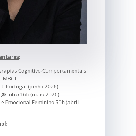
entares
:
terapias Cognitivo-Comportamentais
R, MBCT,
pt, Portugal (junho 2026)
g® Intro 16h (maio 2026)
 e Emocional Feminino 50h (abril
nal
: